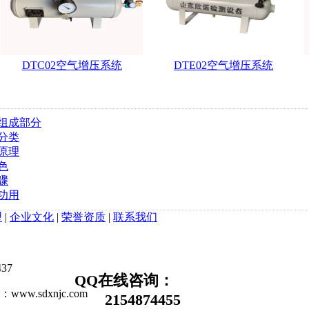
DTC02空气增压系统
DTE02空气增压系统
组成部分
分类
原理
色
骤
功用
型
|
企业文化
|
荣誉资质
|
联系我们
37
QQ在线咨询：
.sdxnjc.com
2154874455