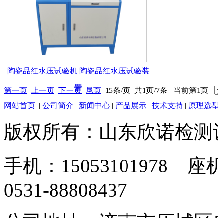
陶瓷品红水压试验机 陶瓷品红水压试验装
置
第一页
上一页
下一页
尾页
15条/页 共1页/7条 当前第1页
网站首页
|
公司简介
|
新闻中心
|
产品展示
|
技术支持
|
原理选
版权所有：山东欣诺检测
手机：15053101978 座机
0531-88808437