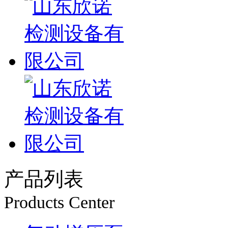
产品列表
Products Center