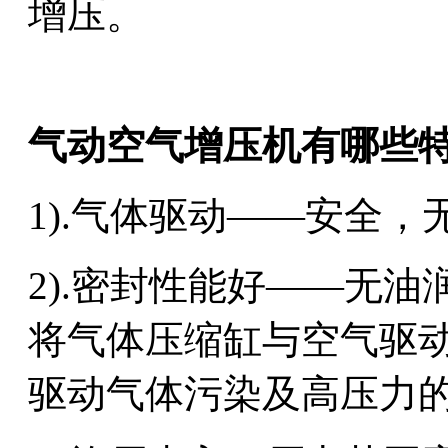
增压。
气动空气增压机有哪些
1).气体驱动——安全
2).密封性能好——无
将气体压缩缸与空气驱
驱动气体污染及高压力