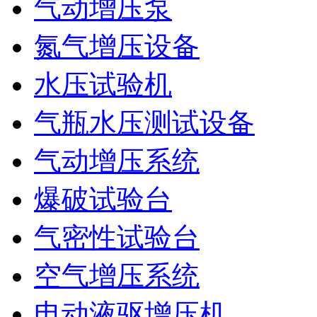
气动增压泵
氮气增压设备
水压试验机
气瓶水压测试设备
气动增压系统
爆破试验台
气密性试验台
空气增压系统
电动液驱增压机