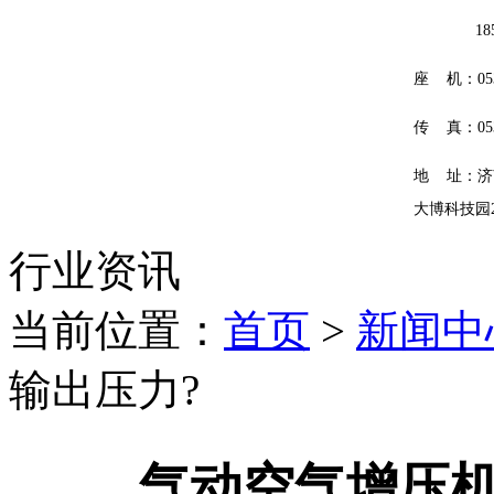
185601
座 机：0531
传 真：0531
地 址：济
大博科技园
行业资讯
当前位置：
首页
>
新闻中
输出压力?
气动空气增压机