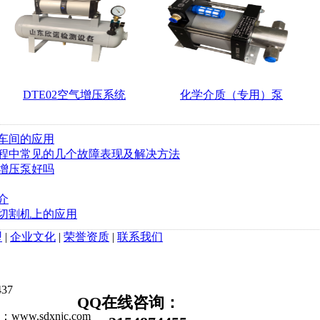
DTE02空气增压系统
化学介质（专用）泵
车间的应用
程中常见的几个故障表现及解决方法
增压泵好吗
介
切割机上的应用
型
|
企业文化
|
荣誉资质
|
联系我们
37
QQ在线咨询：
.sdxnjc.com