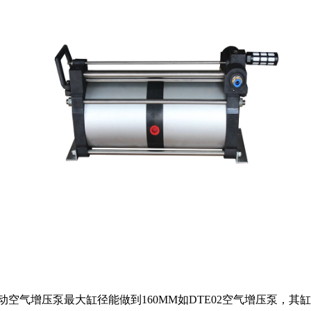
压泵最大缸径能做到160MM如DTE02空气增压泵，其缸径160m