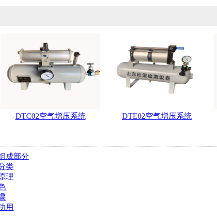
DTC02空气增压系统
DTE02空气增压系统
组成部分
分类
原理
色
骤
功用