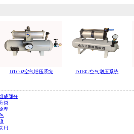
DTC02空气增压系统
DTE02空气增压系统
组成部分
分类
原理
色
骤
功用