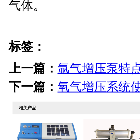
气体。
标签：
上一篇：
氩气增压泵特
下一篇：
氧气增压系统
相关产品