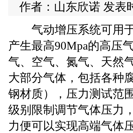
作者：山东欣诺 发表时间：
气动增压系统可用于
产生最高90Mpa的高
气、空气、氮气、天然
大部分气体，包括各种
钢材质），压力测试范围
级别限制调节气体压力
力便可以实现高端气体