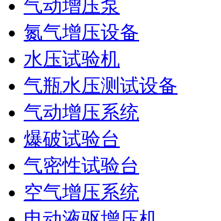
气动增压泵
氮气增压设备
水压试验机
气瓶水压测试设备
气动增压系统
爆破试验台
气密性试验台
空气增压系统
电动液驱增压机