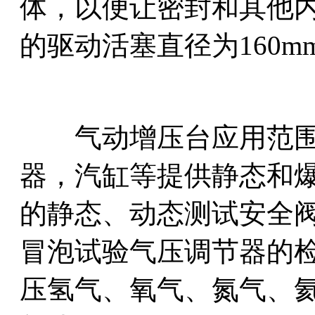
体，以便让密封和其他
的驱动活塞直径为160m
气动增压台应用范围
器，汽缸等提供静态和
的静态、动态测试安全
冒泡试验气压调节器的
压氢气、氧气、氮气、