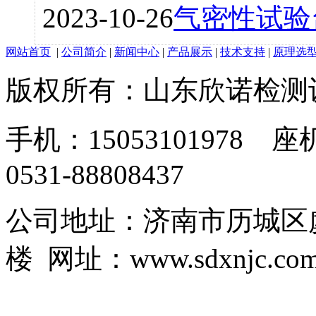
2023-10-26
气密性试验
网站首页
|
公司简介
|
新闻中心
|
产品展示
|
技术支持
|
原理选
版权所有：山东欣诺检测
手机：15053101978 座机
0531-88808437
公司地址：济南市历城区虞
楼 网址：www.sdxnjc.co