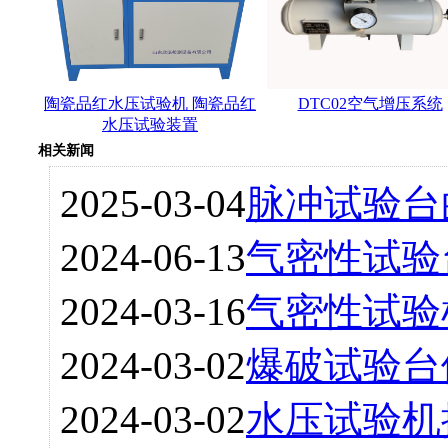
陶瓷品红水压试验机 陶瓷品红
DTC02空气增压系统
水压试验装置
相关新闻
2025-03-04
脉冲试验台
2024-06-13
气密性试验
2024-03-16
气密性试验
2024-03-02
爆破试验台
2024-03-02
水压试验机