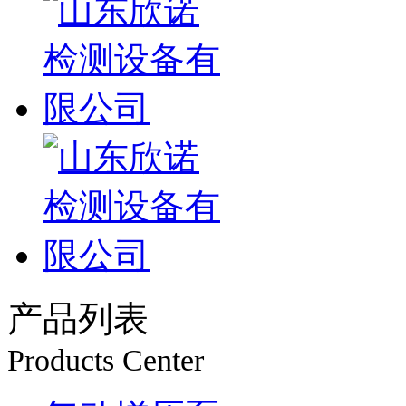
产品列表
Products Center