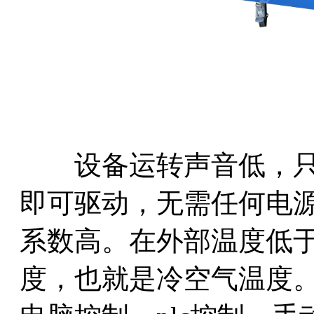
设备运转声音低，只需要
即可驱动，无需任何电
系数高。在外部温度低于
度，也就是冷空气温度