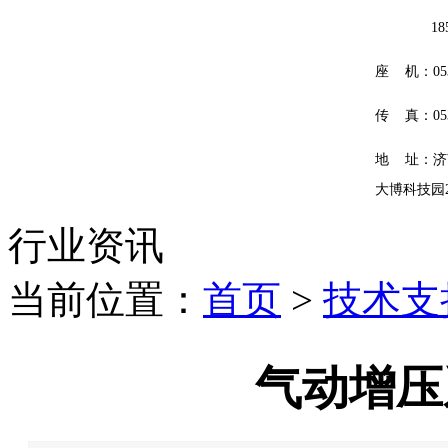
185601
座 机：0531
传 真：0531
地 址：济
大博科技园
行业资讯
当前位置：
首页
>
技术支
气动增压