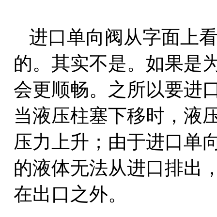
进口单向阀从字面上
的。其实不是。如果是
会更顺畅。之所以要进
当液压柱塞下移时，液
压力上升；由于进口单
的液体无法从进口排出
在出口之外。