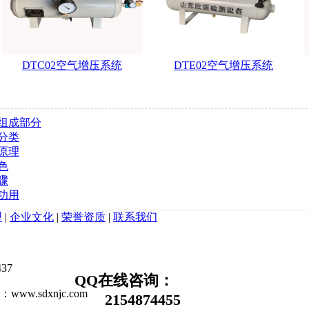
DTC02空气增压系统
DTE02空气增压系统
组成部分
分类
原理
色
骤
功用
型
|
企业文化
|
荣誉资质
|
联系我们
37
QQ在线咨询：
.sdxnjc.com
2154874455