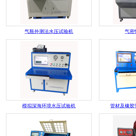
气瓶外测法水压试验机
气密
模拟深海环境水压试验机
管材及橡胶