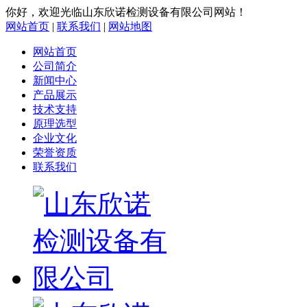
你好，欢迎光临山东欣诺检测设备有限公司网站！
网站首页
|
联系我们
|
网站地图
网站首页
公司简介
新闻中心
产品展示
技术支持
原理选型
企业文化
荣誉资质
联系我们