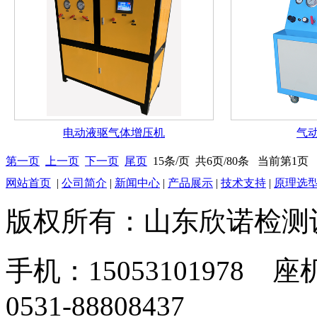
电动液驱气体增压机
气
第一页
上一页
下一页
尾页
15条/页 共6页/80条 当前第1页
网站首页
|
公司简介
|
新闻中心
|
产品展示
|
技术支持
|
原理选
版权所有：山东欣诺检测
手机：15053101978 座机
0531-88808437